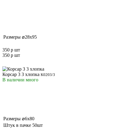
Размеры
⌀28x95
350 р
шт
350 р
шт
Корсар 3 3 хлопка
K0203/3
В наличии
много
Размеры
⌀6x80
Штук в пачке
50шт