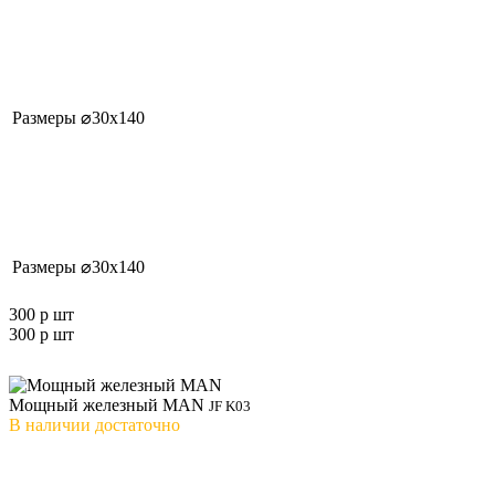
Размеры
⌀30x140
Размеры
⌀30x140
300 р
шт
300 р
шт
Мощный железный MAN
JF K03
В наличии
достаточно