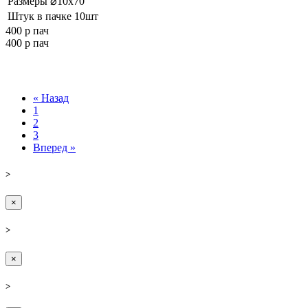
Размеры
⌀10x70
Штук в пачке
10шт
400 р
пач
400 р
пач
« Назад
1
2
3
Вперед »
>
×
>
×
>