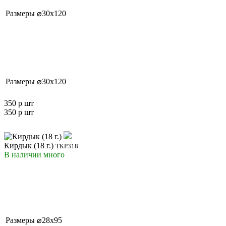
Размеры
⌀30x120
Размеры
⌀30x120
350 р
шт
350 р
шт
Кирдык (18 г.)
ТКР318
В наличии
много
Размеры
⌀28x95