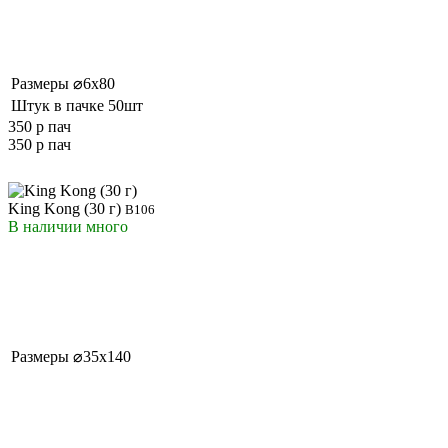
Размеры
⌀6x80
Штук в пачке
50шт
350 р
пач
350 р
пач
King Kong (30 г)
В106
В наличии
много
Размеры
⌀35x140